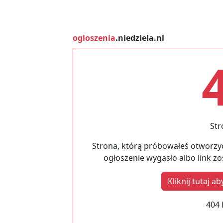
ogloszenia
.niedziela.nl
Str
Strona, którą próbowałeś otworzyć
ogłoszenie wygasło albo link z
Kliknij tutaj 
404 