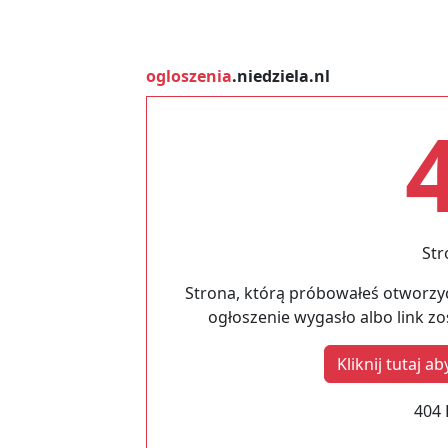
ogloszenia
.niedziela.nl
Str
Strona, którą próbowałeś otworzyć
ogłoszenie wygasło albo link z
Kliknij tutaj 
404 