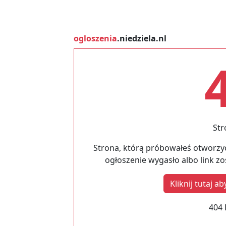
ogloszenia
.niedziela.nl
Str
Strona, którą próbowałeś otworzyć
ogłoszenie wygasło albo link z
Kliknij tutaj 
404 