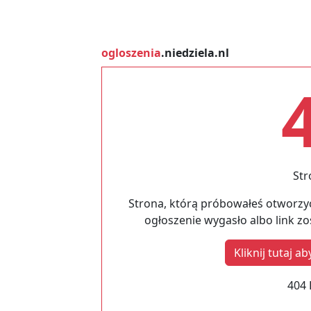
ogloszenia
.niedziela.nl
Str
Strona, którą próbowałeś otworzyć
ogłoszenie wygasło albo link z
Kliknij tutaj 
404 