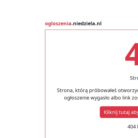
ogloszenia
.niedziela.nl
Str
Strona, którą próbowałeś otworzyć
ogłoszenie wygasło albo link z
Kliknij tutaj 
404 