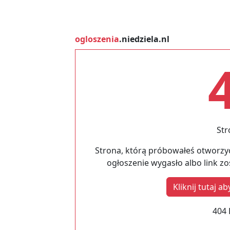
ogloszenia
.niedziela.nl
Str
Strona, którą próbowałeś otworzyć
ogłoszenie wygasło albo link z
Kliknij tutaj 
404 