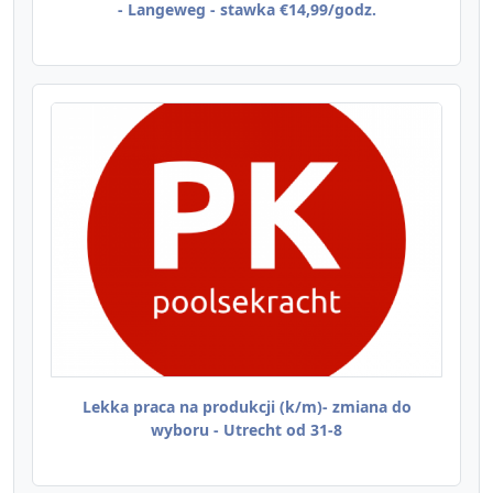
- Langeweg - stawka €14,99/godz.
Lekka praca na produkcji (k/m)- zmiana do
wyboru - Utrecht od 31-8