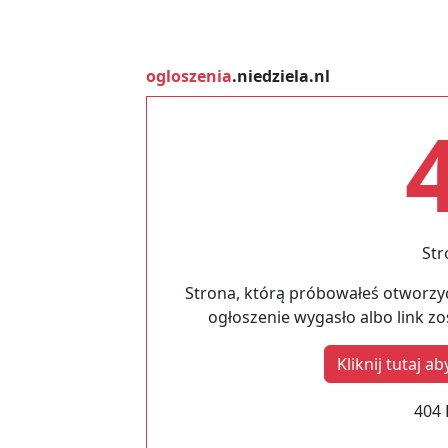
ogloszenia
.niedziela.nl
Str
Strona, którą próbowałeś otworzyć
ogłoszenie wygasło albo link z
Kliknij tutaj 
404 