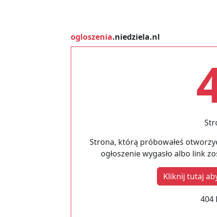
ogloszenia
.niedziela.nl
Str
Strona, którą próbowałeś otworzyć
ogłoszenie wygasło albo link z
Kliknij tutaj 
404 