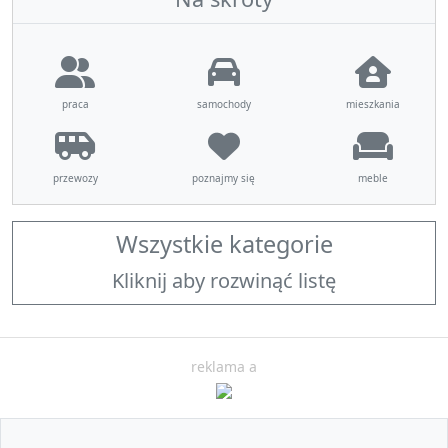
praca
samochody
mieszkania
przewozy
poznajmy się
meble
Wszystkie kategorie
Kliknij aby rozwinąć listę
reklama a