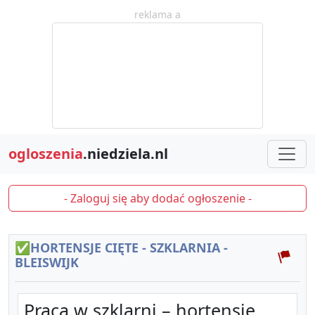
reklama a
ogloszenia
.niedziela.nl
- Zaloguj się aby dodać ogłoszenie -
✅HORTENSJE CIĘTE - SZKLARNIA -
BLEISWIJK
Praca w szklarni – hortensje