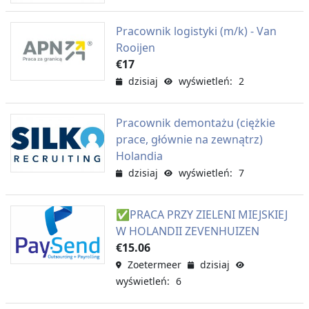
Pracownik logistyki (m/k) - Van
Rooijen
€17
dzisiaj
wyświetleń: 2
Pracownik demontażu (ciężkie
prace, głównie na zewnątrz)
Holandia
dzisiaj
wyświetleń: 7
✅PRACA PRZY ZIELENI MIEJSKIEJ
W HOLANDII ZEVENHUIZEN
€15.06
Zoetermeer
dzisiaj
wyświetleń: 6