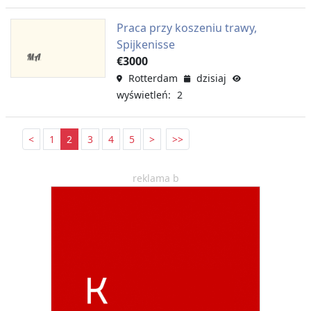
Praca przy koszeniu trawy,
Spijkenisse
€3000
Rotterdam
dzisiaj
wyświetleń: 2
<
1
2
3
4
5
>
>>
reklama b