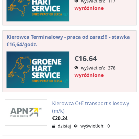
wyświetleń: 117
wyróżnione
Kierowca Terminalowy - praca od zaraz!!! - stawka
€16,64/godz.
€16.64
wyświetleń: 378
wyróżnione
Kierowca C+E transport silosowy
(m/k)
€20.24
dzisiaj
wyświetleń: 0