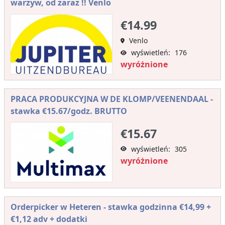
warzyw, od zaraz !! Venlo
€14.99
Venlo
wyświetleń: 176
wyróżnione
PRACA PRODUKCYJNA W DE KLOMP/VEENENDAAL -
stawka €15.67/godz. BRUTTO
€15.67
wyświetleń: 305
wyróżnione
Orderpicker w Heteren - stawka godzinna €14,99 +
€1,12 adv + dodatki