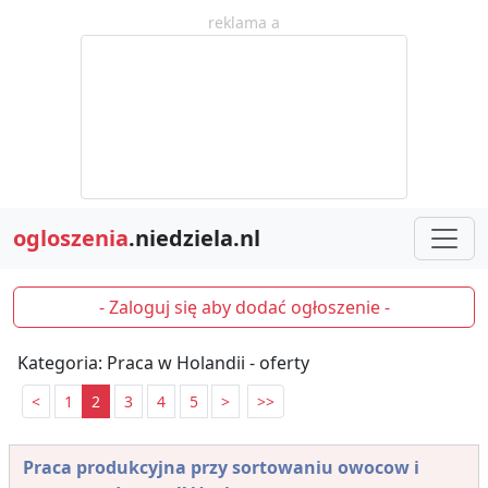
reklama a
ogloszenia
.niedziela.nl
- Zaloguj się aby dodać ogłoszenie -
Kategoria: Praca w Holandii - oferty
<
1
2
3
4
5
>
>>
Praca produkcyjna przy sortowaniu owocow i