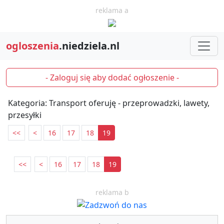
reklama a
ogloszenia
.niedziela.nl
- Zaloguj się aby dodać ogłoszenie -
Kategoria: Transport oferuję - przeprowadzki, lawety,
przesyłki
<<
<
16
17
18
19
<<
<
16
17
18
19
reklama b