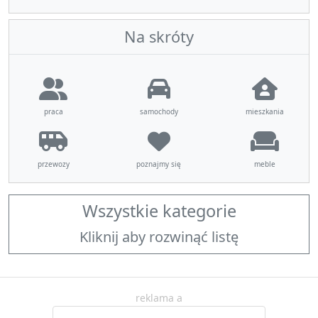
Na skróty
praca
samochody
mieszkania
przewozy
poznajmy się
meble
Wszystkie kategorie
Kliknij aby rozwinąć listę
reklama a