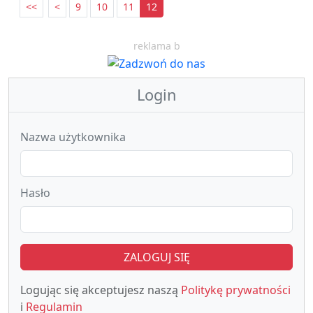
<<
<
9
10
11
12
reklama b
Login
Nazwa użytkownika
Hasło
ZALOGUJ SIĘ
Logując się akceptujesz naszą
Politykę prywatności
i
Regulamin