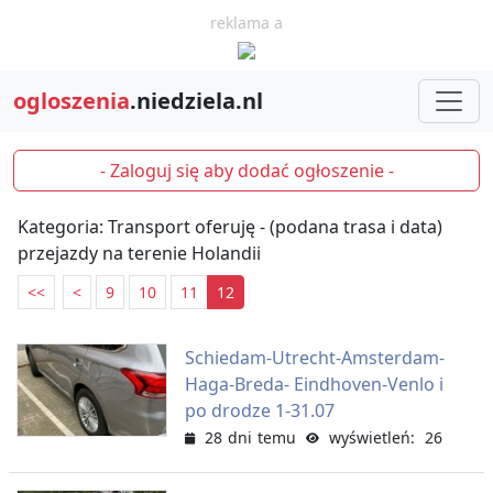
reklama a
ogloszenia
.niedziela.nl
- Zaloguj się aby dodać ogłoszenie -
Kategoria: Transport oferuję - (podana trasa i data)
przejazdy na terenie Holandii
<<
<
9
10
11
12
Schiedam-Utrecht-Amsterdam-
Haga-Breda- Eindhoven-Venlo i
po drodze 1-31.07
28 dni temu
wyświetleń: 26