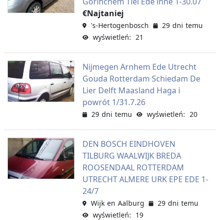
Gorinchem Tiel Ede inne 1-30.07
€Najtaniej
's-Hertogenbosch
29 dni temu
wyświetleń: 21
Nijmegen Arnhem Ede Utrecht
Gouda Rotterdam Schiedam De
Lier Delft Maasland Haga i
powrót 1/31.7.26
29 dni temu
wyświetleń: 20
DEN BOSCH EINDHOVEN
TILBURG WAALWIJK BREDA
ROOSENDAAL ROTTERDAM
UTRECHT ALMERE URK EPE EDE 1-
24/7
Wijk en Aalburg
29 dni temu
wyświetleń: 19