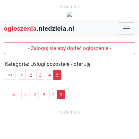
reklama a
ogloszenia
.niedziela.nl
- Zaloguj się aby dodać ogłoszenie -
Kategoria: Usługi pozostałe - oferuję
<<
<
2
3
4
5
<<
<
2
3
4
5
reklama b