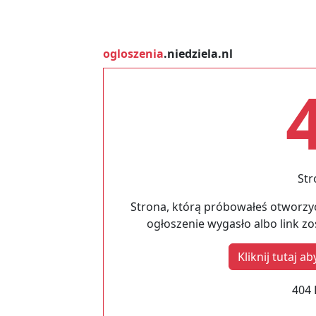
ogloszenia
.niedziela.nl
Str
Strona, którą próbowałeś otworzyć
ogłoszenie wygasło albo link z
Kliknij tutaj 
404 