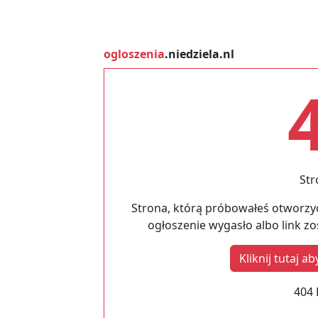
ogloszenia
.niedziela.nl
Str
Strona, którą próbowałeś otworzyć
ogłoszenie wygasło albo link z
Kliknij tutaj 
404 