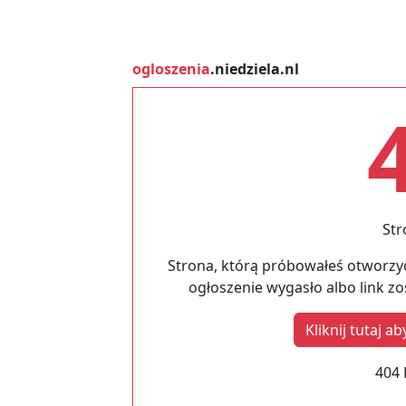
ogloszenia
.niedziela.nl
Str
Strona, którą próbowałeś otworzyć
ogłoszenie wygasło albo link z
Kliknij tutaj 
404 