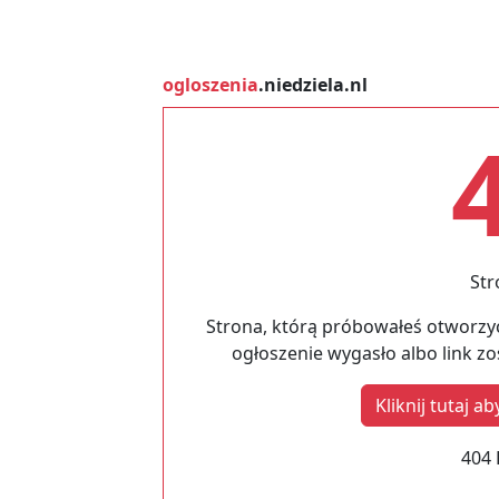
ogloszenia
.niedziela.nl
Str
Strona, którą próbowałeś otworzyć
ogłoszenie wygasło albo link z
Kliknij tutaj 
404 