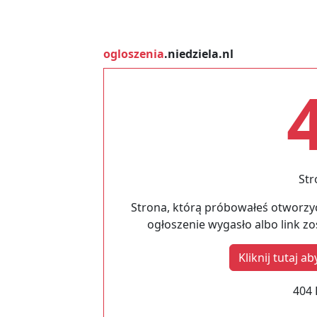
ogloszenia
.niedziela.nl
Str
Strona, którą próbowałeś otworzyć
ogłoszenie wygasło albo link z
Kliknij tutaj 
404 