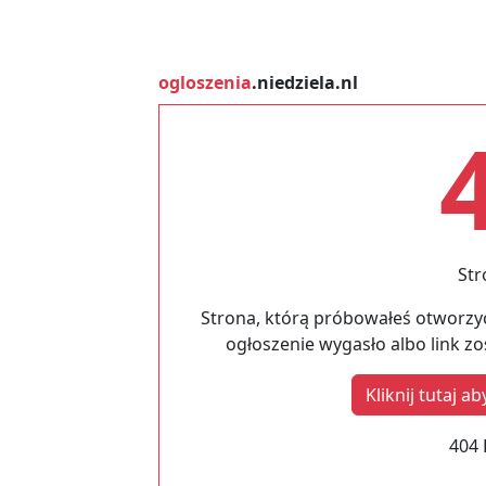
ogloszenia
.niedziela.nl
Str
Strona, którą próbowałeś otworzyć
ogłoszenie wygasło albo link z
Kliknij tutaj 
404 