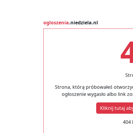
ogloszenia
.niedziela.nl
Str
Strona, którą próbowałeś otworzyć
ogłoszenie wygasło albo link z
Kliknij tutaj 
404 