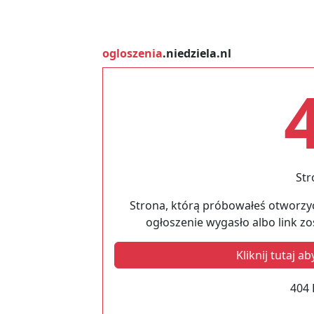
ogloszenia
.niedziela.nl
Str
Strona, którą próbowałeś otworzyć
ogłoszenie wygasło albo link z
Kliknij tutaj 
404 