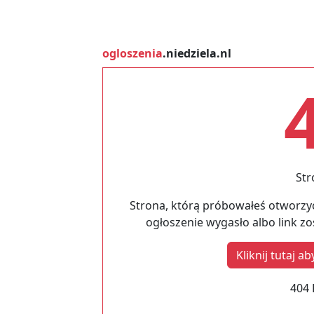
ogloszenia
.niedziela.nl
Str
Strona, którą próbowałeś otworzyć
ogłoszenie wygasło albo link z
Kliknij tutaj 
404 