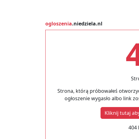
ogloszenia
.niedziela.nl
Str
Strona, którą próbowałeś otworzyć
ogłoszenie wygasło albo link z
Kliknij tutaj 
404 