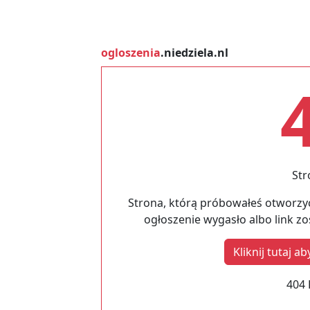
ogloszenia
.niedziela.nl
Str
Strona, którą próbowałeś otworzyć
ogłoszenie wygasło albo link z
Kliknij tutaj 
404 