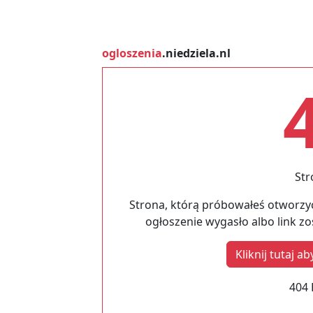
ogloszenia
.niedziela.nl
Str
Strona, którą próbowałeś otworzyć
ogłoszenie wygasło albo link z
Kliknij tutaj 
404 