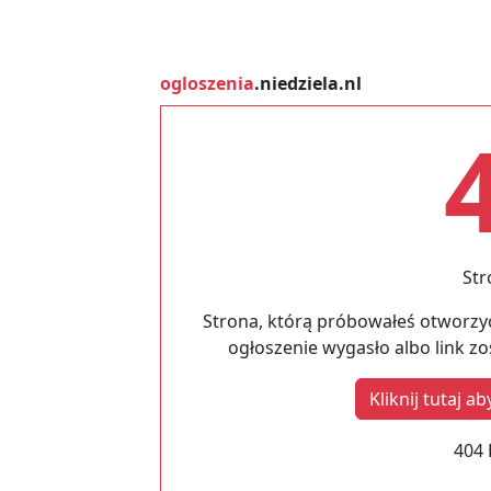
ogloszenia
.niedziela.nl
Str
Strona, którą próbowałeś otworzyć
ogłoszenie wygasło albo link z
Kliknij tutaj 
404 