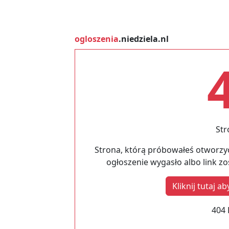
ogloszenia
.niedziela.nl
Str
Strona, którą próbowałeś otworzyć
ogłoszenie wygasło albo link z
Kliknij tutaj 
404 