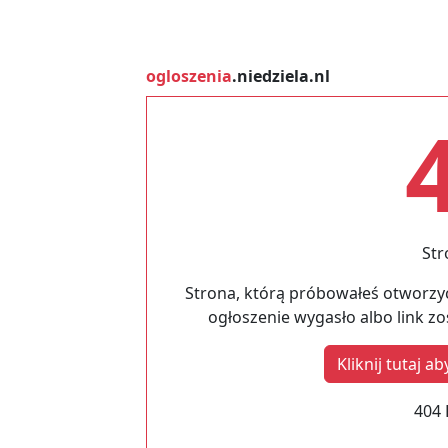
ogloszenia
.niedziela.nl
Str
Strona, którą próbowałeś otworzyć
ogłoszenie wygasło albo link z
Kliknij tutaj 
404 