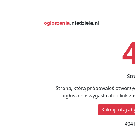
ogloszenia
.niedziela.nl
Str
Strona, którą próbowałeś otworzyć
ogłoszenie wygasło albo link z
Kliknij tutaj 
404 