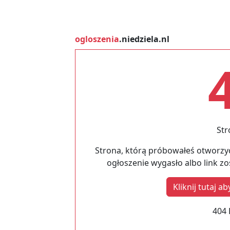
ogloszenia
.niedziela.nl
Str
Strona, którą próbowałeś otworzyć
ogłoszenie wygasło albo link z
Kliknij tutaj 
404 