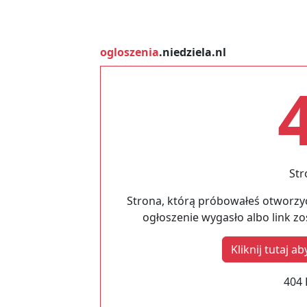
ogloszenia
.niedziela.nl
Str
Strona, którą próbowałeś otworzyć
ogłoszenie wygasło albo link z
Kliknij tutaj 
404 