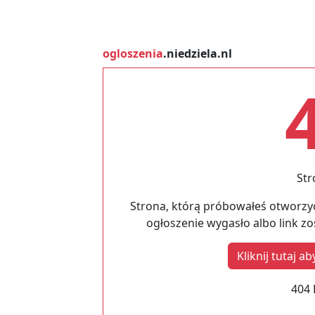
ogloszenia
.niedziela.nl
Str
Strona, którą próbowałeś otworzyć
ogłoszenie wygasło albo link z
Kliknij tutaj 
404 