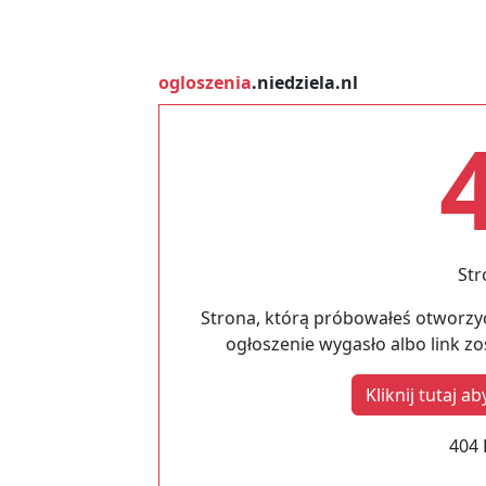
ogloszenia
.niedziela.nl
Str
Strona, którą próbowałeś otworzyć
ogłoszenie wygasło albo link z
Kliknij tutaj 
404 