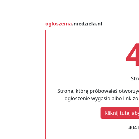
ogloszenia
.niedziela.nl
Str
Strona, którą próbowałeś otworzyć
ogłoszenie wygasło albo link z
Kliknij tutaj 
404 