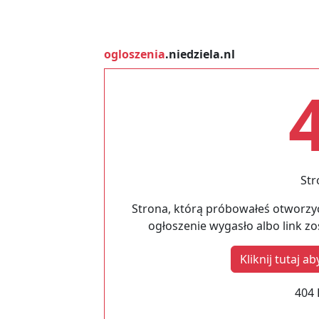
ogloszenia
.niedziela.nl
Str
Strona, którą próbowałeś otworzyć
ogłoszenie wygasło albo link z
Kliknij tutaj 
404 