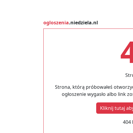
ogloszenia
.niedziela.nl
Str
Strona, którą próbowałeś otworzyć
ogłoszenie wygasło albo link z
Kliknij tutaj 
404 