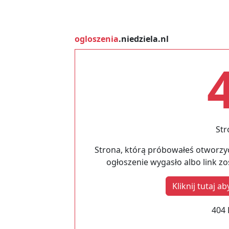
ogloszenia
.niedziela.nl
Str
Strona, którą próbowałeś otworzyć
ogłoszenie wygasło albo link z
Kliknij tutaj 
404 