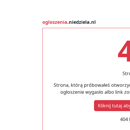
ogloszenia
.niedziela.nl
Str
Strona, którą próbowałeś otworzyć
ogłoszenie wygasło albo link z
Kliknij tutaj 
404 