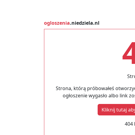
ogloszenia
.niedziela.nl
Str
Strona, którą próbowałeś otworzyć
ogłoszenie wygasło albo link z
Kliknij tutaj 
404 