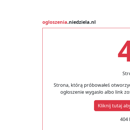
ogloszenia
.niedziela.nl
Str
Strona, którą próbowałeś otworzyć
ogłoszenie wygasło albo link z
Kliknij tutaj 
404 