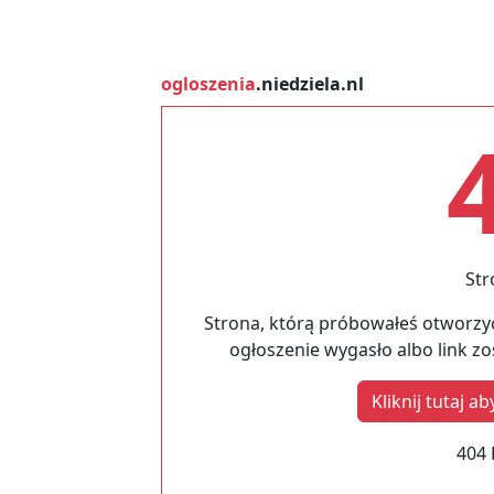
ogloszenia
.niedziela.nl
Str
Strona, którą próbowałeś otworzyć
ogłoszenie wygasło albo link z
Kliknij tutaj 
404 