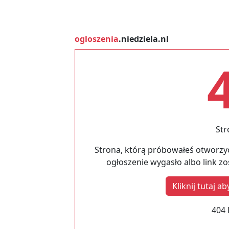
ogloszenia
.niedziela.nl
Str
Strona, którą próbowałeś otworzyć
ogłoszenie wygasło albo link z
Kliknij tutaj 
404 