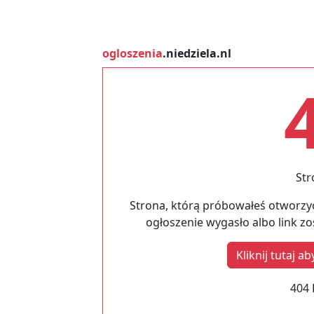
ogloszenia
.niedziela.nl
Str
Strona, którą próbowałeś otworzyć
ogłoszenie wygasło albo link z
Kliknij tutaj 
404 