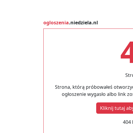
ogloszenia
.niedziela.nl
Str
Strona, którą próbowałeś otworzyć
ogłoszenie wygasło albo link z
Kliknij tutaj 
404 