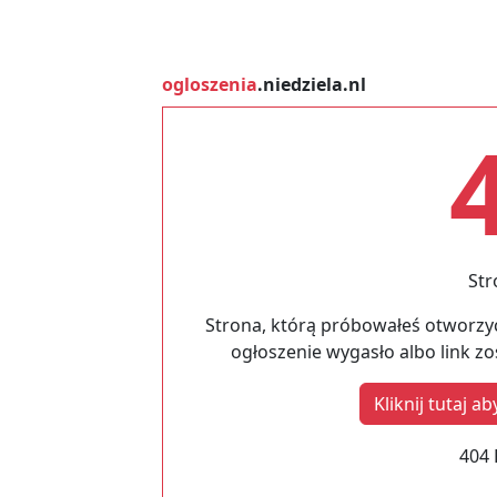
ogloszenia
.niedziela.nl
Str
Strona, którą próbowałeś otworzyć
ogłoszenie wygasło albo link z
Kliknij tutaj 
404 