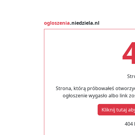
ogloszenia
.niedziela.nl
Str
Strona, którą próbowałeś otworzyć
ogłoszenie wygasło albo link z
Kliknij tutaj 
404 