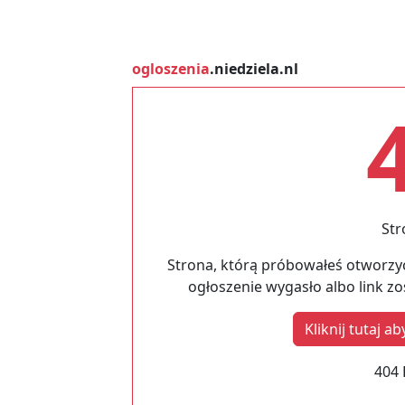
ogloszenia
.niedziela.nl
Str
Strona, którą próbowałeś otworzyć
ogłoszenie wygasło albo link z
Kliknij tutaj 
404 