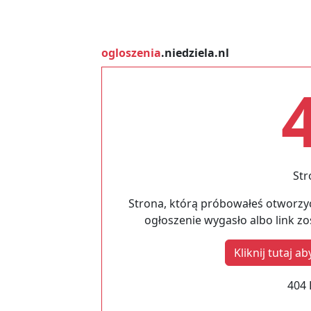
ogloszenia
.niedziela.nl
Str
Strona, którą próbowałeś otworzyć
ogłoszenie wygasło albo link z
Kliknij tutaj 
404 