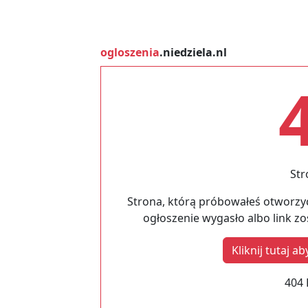
ogloszenia
.niedziela.nl
Str
Strona, którą próbowałeś otworzyć
ogłoszenie wygasło albo link z
Kliknij tutaj 
404 